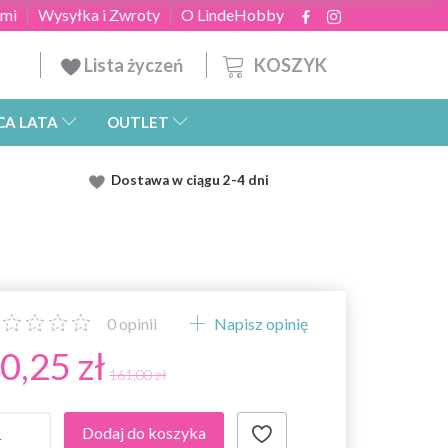
ami
Wysyłka i Zwroty
O LindeHobby
KOSZYK
Lista życzeń
CA LATA
OUTLET
Dostawa
w ciągu 2
-4 dni
0
opinii
Napisz opinię
0,25 zł
161,00 zł
Dodaj do koszyka