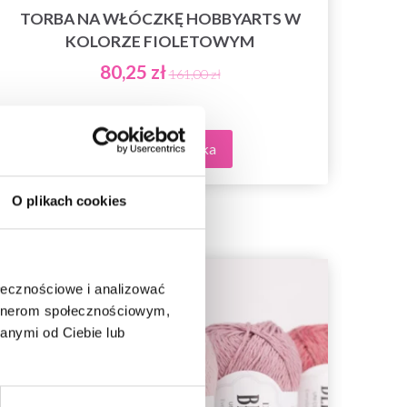
TORBA NA WŁÓCZKĘ HOBBYARTS W
PR
KOLORZE FIOLETOWYM
80,25 zł
161,00 zł
Dodaj do koszyka
O plikach cookies
ołecznościowe i analizować
artnerom społecznościowym,
anymi od Ciebie lub