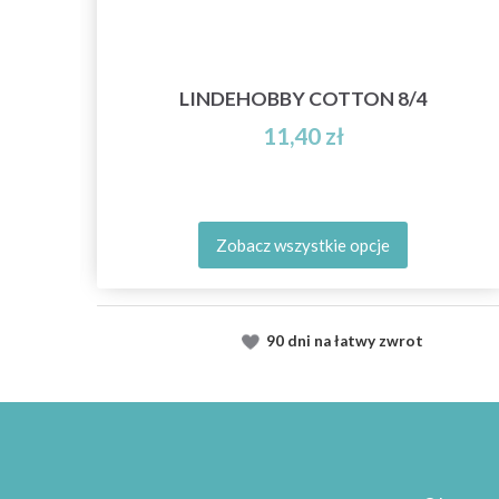
G W
MI W
LINDEHOBBY COTTON 8/4
11,40 zł
Zobacz wszystkie opcje
90 dni na łatwy zwrot