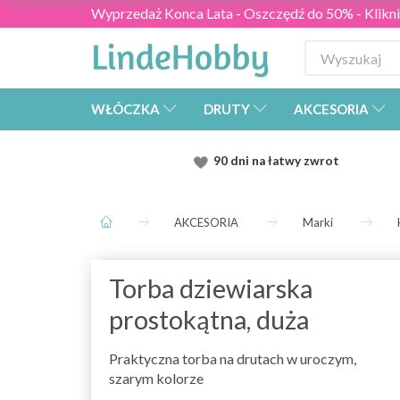
Wyprzedaż Konca Lata - Oszczędź do 50% - Kliknij
WŁÓCZKA
DRUTY
AKCESORIA
90 dni na łatwy zwrot
AKCESORIA
Marki
Torba dziewiarska
prostokątna, duża
Praktyczna torba na drutach w uroczym,
szarym kolorze