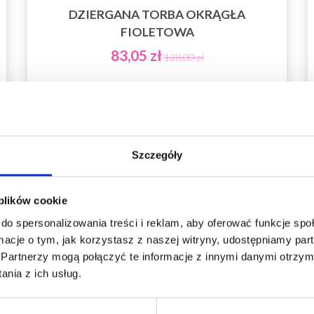
DZIERGANA TORBA OKRĄGŁA
FIOLETOWA
83,05 zł
138,00 zł
Dodaj do koszyka
Szczegóły
Oszczędź nawet do 50%
 plików cookie
do spersonalizowania treści i reklam, aby oferować funkcje sp
Stań się częścią naszej społeczności miłośników
ormacje o tym, jak korzystasz z naszej witryny, udostępniamy p
włóczek i uzyskaj wyłączny dostęp do
Partnerzy mogą połączyć te informacje z innymi danymi otrzym
inspirujących wzorów na druty i specjalnych
nia z ich usług.
ofert!