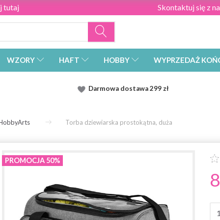
 tutaj
Skontaktuj się z n
WZORY
HAFT
HOBBY
WYPRZEDAŻ KOŃ
Darmowa dostawa
299 zł
HobbyArts
Torba dziewiarska prostokątna, duża
PROMOCJA 50%
8