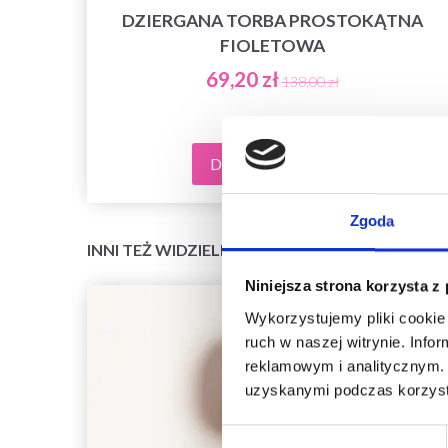
NE,
DZIERGANA TORBA PROSTOKĄTNA
FIOLETOWA
69,20 zł
138,00 zł
Dodaj do koszyka
Zgoda
INNI TEŻ WIDZIELI
Niniejsza strona korzysta z
Wykorzystujemy pliki cookie 
ruch w naszej witrynie. Inf
reklamowym i analitycznym. 
uzyskanymi podczas korzysta
Wybór