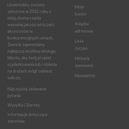
LindeHobby zostało
Moje
założone w 2015 roku z
konto
misją dostarczania
Książka
wysokiej jakości włóczek i
adresowa
akcesoriów w
konkurencyjnych cenach.
Lista
Zawsze zapewniamy
życzeń
najlepszą możliwą obsługę
klienta, aby twój projekt
Historia
szydełkowania lub robienia
zamówień
na drutach mógł odnieść
Newsletter
sukces.
Najczęściej zadawane
pytania
Wysyłka i Zwroty
Informacje dotyczące
zwrotów