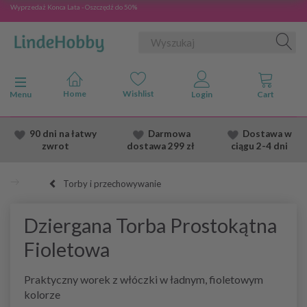
Wyprzedaż Konca Lata - Oszczędź do 50%
Przełącz nawigację
Menu
90 dni na łatwy
Darmowa
Dostawa
w
zwrot
dostawa
299 zł
ciągu 2
-4 dni
Torby i przechowywanie
Dziergana Torba Prostokątna
Fioletowa
Praktyczny worek z włóczki w ładnym, fioletowym
kolorze