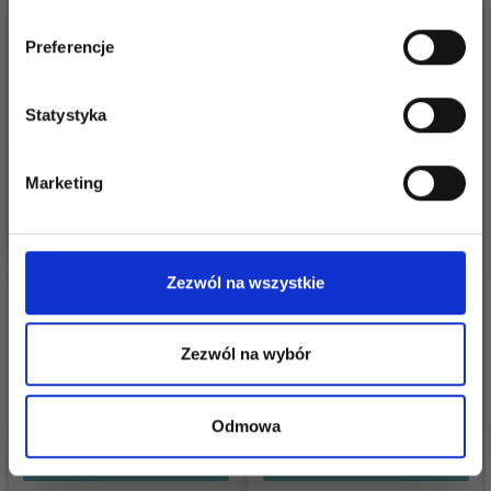
dostęp do inspirujących wzorów na druty i
specjalnych ofert!
Preferencje
Statystyka
Tak, zapisz mnie!
Marketing
Nie, dziękuję
Zezwól na wszystkie
ERIKA KNIGHT PURE
DROPS BRUSHED
TWEED
ALPACA SILK
Zezwól na wybór
71,95 zł
12,60 zł
Odmowa
Zobacz wszystkie opcje
Zobacz wszystkie opcje