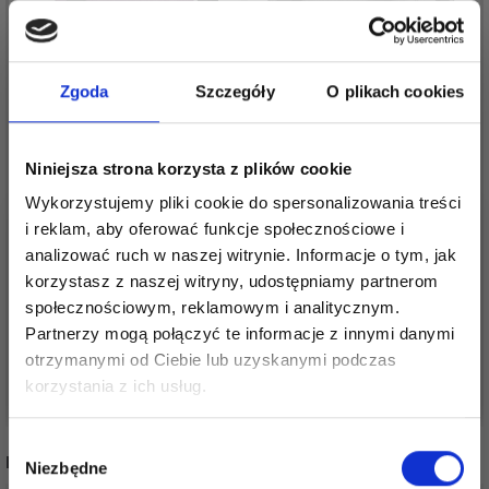
Zgoda
Szczegóły
O plikach cookies
Niniejsza strona korzysta z plików cookie
Wykorzystujemy pliki cookie do spersonalizowania treści
DZIERGANA TORBA
TORBA DZIEWIARSKA
i reklam, aby oferować funkcje społecznościowe i
OKRĄGŁA FIOLETOWA
PROSTOKĄTNA, DUŻA
analizować ruch w naszej witrynie. Informacje o tym, jak
korzystasz z naszej witryny, udostępniamy partnerom
83,05 zł
80,25 zł
138,00 zł
161,00 zł
społecznościowym, reklamowym i analitycznym.
Partnerzy mogą połączyć te informacje z innymi danymi
otrzymanymi od Ciebie lub uzyskanymi podczas
Oszczędź nawet do 50%
Dodaj do koszyka
Dodaj do koszyka
korzystania z ich usług.
Stań się częścią naszej społeczności
Wybór
INNI TEŻ WIDZIELI
miłośników włóczek i uzyskaj wyłączny
Niezbędne
zgody