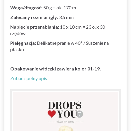
Waga/długość:
50 g = ok. 170 m
Zalecany rozmiar igły:
3,5 mm
Napięcie przerabiania:
10 x 10 cm = 23 o. x 30
rzędów
Pielęgnacja:
Delikatne pranie w 40º / Suszenie na
płasko
Opakowanie włóczki
zawiera kolor 01-19.
Zobacz pełny opis