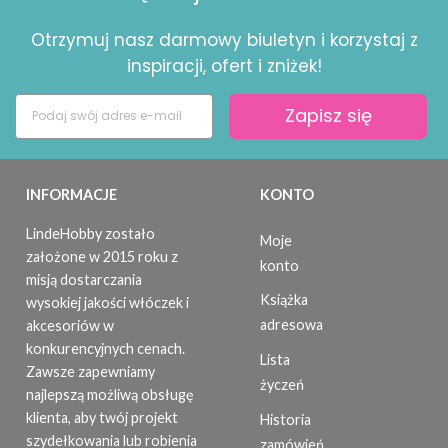
Otrzymuj nasz darmowy biuletyn i korzystaj z
inspiracji, ofert i zniżek!
Zapisz się
INFORMACJE
KONTO
LindeHobby zostało
Moje
założone w 2015 roku z
konto
misją dostarczania
Książka
wysokiej jakości włóczek i
adresowa
akcesoriów w
konkurencyjnych cenach.
Lista
Zawsze zapewniamy
życzeń
najlepszą możliwą obsługę
klienta, aby twój projekt
Historia
szydełkowania lub robienia
zamówień