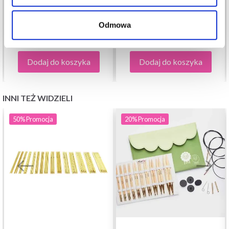
DROPS LOVES YOU 7 –
DROPS LOVES YOU - 19
20 SZT
SZT
Odmowa
115,00 zł
85,85 zł
Dodaj do koszyka
Dodaj do koszyka
INNI TEŻ WIDZIELI
50%
Promocja
20%
Promocja