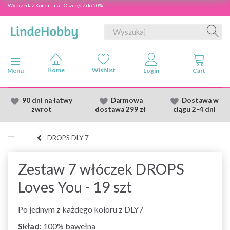
Wyprzedaż Konca Lata - Oszczędź do 50%
Przełącz nawigację
Menu
90 dni na łatwy
Darmowa
Dostawa
w
zwrot
dostawa
299 zł
ciągu 2
-4 dni
DROPS DLY 7
Zestaw 7 włóczek DROPS
Loves You - 19 szt
Po jednym z każdego koloru z DLY7
Skład:
100% bawełna