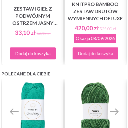
KNITPRO BAMBOO
ZESTAW IGIEŁ Z
ZESTAW DRUTÓW
PODWÓJNYM
WYMIENNYCH DELUXE
OSTRZEM JASNY
420,00 zł
525,00 zł
BAMBUS, 15
33,10 zł
66,15 zł
ROZMIARÓW, 20 CM
Okazja
08/09/2026
Dodaj do koszyka
Dodaj do koszyka
POLECANE DLA CIEBIE