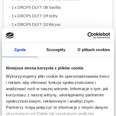
- 1 x DROPS DLY7: 08 Vanilla
- 1 x DROPS DLY7: 09 żółty
- 1 x DROPS DLY7: 10 Wrzos
- 1 x DROPS DLY7: 11 Fioletowy
- 1 x DROPS DLY7: 12 liliowy
- 1 x DROPS DLY7: 13 Stary róż
Zgoda
Szczegóły
O plikach cookies
- 1 x DROPS DLY7: 14 Jasnoróżowy
- 1 x DROPS DLY7: 15 różowy
Niniejsza strona korzysta z plików cookie
- 1 x DROPS DLY7: 16 czerwony
Wykorzystujemy pliki cookie do spersonalizowania treści
i reklam, aby oferować funkcje społecznościowe i
- 1 x DROPS DLY7: 17 Opalowa zieleń
analizować ruch w naszej witrynie. Informacje o tym, jak
- 1 x DROPS DLY7: 18 turkusowy
korzystasz z naszej witryny, udostępniamy partnerom
- 1 x DROPS DLY7: 19 Jasny turkus
społecznościowym, reklamowym i analitycznym.
Partnerzy mogą połączyć te informacje z innymi danymi
otrzymanymi od Ciebie lub uzyskanymi podczas