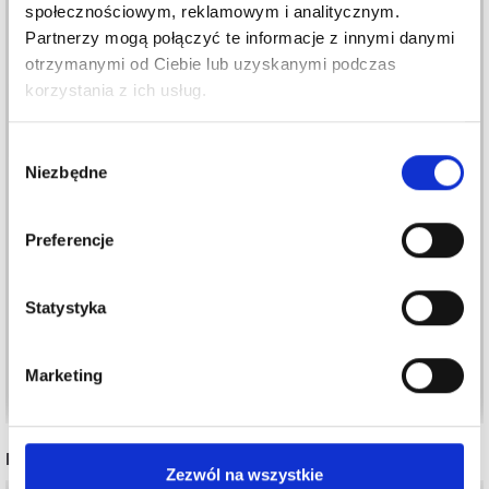
społecznościowym, reklamowym i analitycznym.
Partnerzy mogą połączyć te informacje z innymi danymi
otrzymanymi od Ciebie lub uzyskanymi podczas
korzystania z ich usług.
Wybór
Niezbędne
zgody
DROPS FABEL PRINT
Preferencje
DROPS PARIS
8,10 zł
6,20 zł
Statystyka
Okazja
31/08/2026
Marketing
Zobacz wszystkie opcje
Zobacz wszystkie opcje
POLECANE DLA CIEBIE
Zezwól na wszystkie