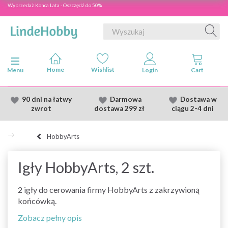
Wyprzedaż Konca Lata - Oszczędź do 50%
Przełącz nawigację
Menu
90 dni na łatwy
Darmowa
Dostawa
w
zwrot
dostawa
299 zł
ciągu 2
-4 dni
HobbyArts
Igły HobbyArts, 2 szt.
2 igły do cerowania firmy HobbyArts z zakrzywioną
końcówką.
Zobacz pełny opis