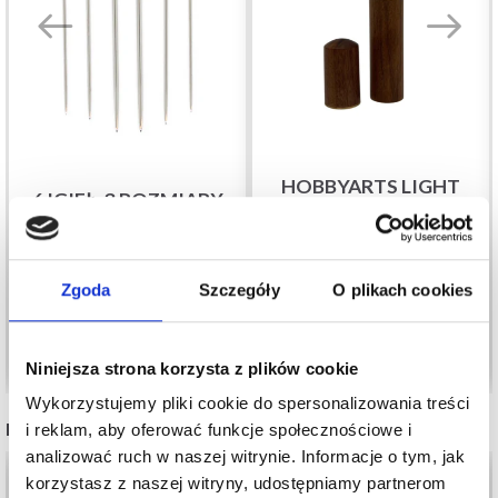
HOBBYARTS LIGHT
6 IGIEŁ, 3 ROZMIARY
CASE NEEDLE CASE
11,60 zł
19,30 zł
11,40 zł
18,95 zł
Okazja
31/08/2026
Okazja
31/08/2026
Zgoda
Szczegóły
O plikach cookies
Dodaj do koszyka
Dodaj do koszyka
Niniejsza strona korzysta z plików cookie
Wykorzystujemy pliki cookie do spersonalizowania treści
INNI TEŻ WIDZIELI
i reklam, aby oferować funkcje społecznościowe i
analizować ruch w naszej witrynie. Informacje o tym, jak
korzystasz z naszej witryny, udostępniamy partnerom