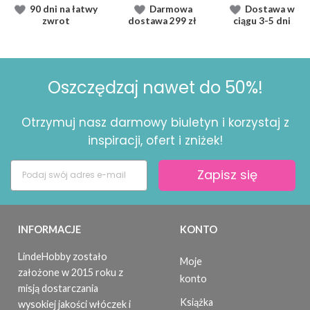
90 dni na łatwy
Darmowa
Dostawa
w
zwrot
dostawa
299 zł
ciągu
3-5 dni
Oszczędzaj nawet do 50%!
Otrzymuj nasz darmowy biuletyn i korzystaj z
inspiracji, ofert i zniżek!
Zapisz się
INFORMACJE
KONTO
LindeHobby zostało
Moje
założone w 2015 roku z
konto
misją dostarczania
Książka
wysokiej jakości włóczek i