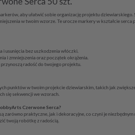
wone Serca 50 szt.
arkerów, aby ułatwić sobie organizację projektu dziewiarskiego. 
iejszenia w twoim wzorze. Te urocze markery w kształcie serca pr
 i usunięcia bez uszkodzenia włóczki.
ia i zmniejszenia oraz początek okrążenia.
 przynoszą radość do twojego projektu.
 punktów w twoim projekcie dziewiarskim, takich jak zwiększeni
ch się sekwencji we wzorach.
HobbyArts Czerwone Serca?
zarówno praktyczne, jak i dekoracyjne, co czyni je niezbędnym 
zić twoją robótkę z radością.