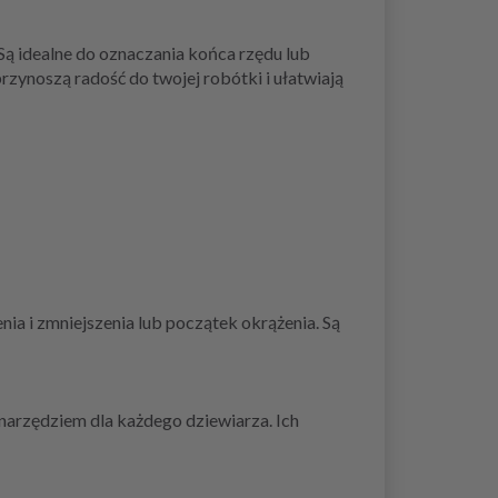
Są idealne do oznaczania końca rzędu lub
zynoszą radość do twojej robótki i ułatwiają
a i zmniejszenia lub początek okrążenia. Są
narzędziem dla każdego dziewiarza. Ich