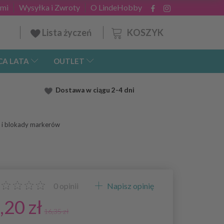
ami
Wysyłka i Zwroty
O LindeHobby
KOSZYK
Lista życzeń
CA LATA
OUTLET
Dostawa
w ciągu 2
-4 dni
w i blokady markerów
0
opinii
Napisz opinię
,20 zł
16,35 zł