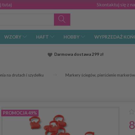
 tutaj
Skontaktuj się z n
WZORY
HAFT
HOBBY
WYPRZEDAŻ KOŃ
Darmowa dostawa
299 zł
nia na drutach i szydełku
Markery ściegów, pierścienie markeró
PROMOCJA 49%
8