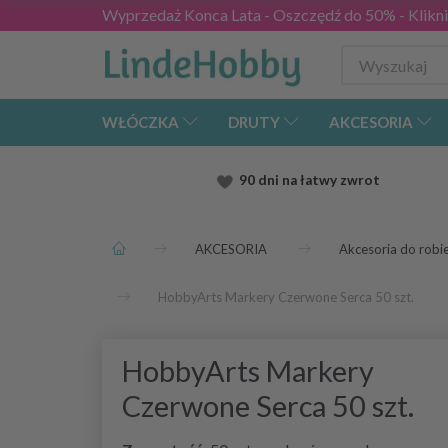
Wyprzedaż Konca Lata - Oszczędź do 50% - Kliknij
WŁÓCZKA
DRUTY
AKCESORIA
90 dni na łatwy zwrot
AKCESORIA
Akcesoria do robie
HobbyArts Markery Czerwone Serca 50 szt.
HobbyArts Markery
Czerwone Serca 50 szt.