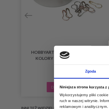
FUL
HOBBYARTS MARKERY DO HAFTU,
KOLORY METALICZNE, 25 SZT.
17,95 zł
Zgoda
Dodaj do koszyka
Niniejsza strona korzysta z
Wykorzystujemy pliki cookie 
ruch w naszej witrynie. Inf
reklamowym i analitycznym. 
INNI TEŻ WIDZIELI