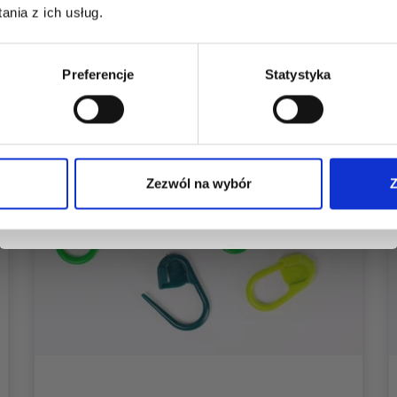
dostęp do inspirujących wzorów na druty i
nia z ich usług.
specjalnych ofert!
Preferencje
Statystyka
Tak, zapisz mnie!
Zezwól na wybór
Z
Nie, dziękuję