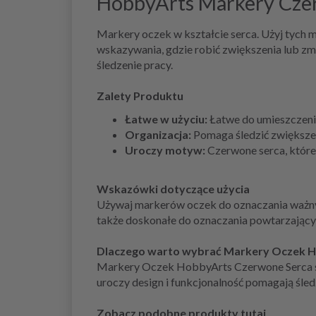
HobbyArts Markery Czer
Markery oczek w kształcie serca. Użyj tych m
wskazywania, gdzie robić zwiększenia lub zmn
śledzenie pracy.
Zalety Produktu
Łatwe w użyciu:
Łatwe do umieszczenia
Organizacja:
Pomaga śledzić zwiększen
Uroczy motyw:
Czerwone serca, które
Wskazówki dotyczące użycia
Używaj markerów oczek do oznaczania ważnych
także doskonałe do oznaczania powtarzający
Dlaczego warto wybrać Markery Oczek 
Markery Oczek HobbyArts Czerwone Serca są 
uroczy design i funkcjonalność pomagają śled
Zobacz podobne produkty tutaj