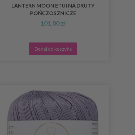
LANTERN MOON ETUI NA DRUTY
L
POŃCZOSZNICZE
101,00 zł
Dodaj do koszyka