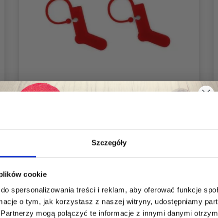
HOBBYARTS MARKERY SKARPETKI 40
SZT
12,80 zł
16,35 zł
Szczegóły
Oszczędź nawet do 50%
Dodaj do koszyka
 plików cookie
do spersonalizowania treści i reklam, aby oferować funkcje sp
Stań się częścią naszej społeczności
ormacje o tym, jak korzystasz z naszej witryny, udostępniamy p
miłośników włóczek i uzyskaj wyłączny
Partnerzy mogą połączyć te informacje z innymi danymi otrzym