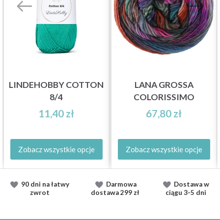
LINDEHOBBY COTTON
LANA GROSSA
8/4
COLORISSIMO
11,40 zł
67,80 zł
Zobacz wszystkie opcje
Zobacz wszystkie opcje
90 dni na łatwy
Darmowa
Dostawa
w
zwrot
dostawa
299 zł
ciągu
3-5 dni