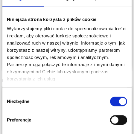
DROPS LIMA
DROPS KID-SILK
Niniejsza strona korzysta z plików cookie
7,80 zł
15,20 zł
Wykorzystujemy pliki cookie do spersonalizowania treści
Cena od
i reklam, aby oferować funkcje społecznościowe i
Okazja
31/08/2026
Okazja
31/08/2026
analizować ruch w naszej witrynie. Informacje o tym, jak
korzystasz z naszej witryny, udostępniamy partnerom
społecznościowym, reklamowym i analitycznym.
Zobacz wszystkie opcje
Zobacz wszystkie opcje
Partnerzy mogą połączyć te informacje z innymi danymi
otrzymanymi od Ciebie lub uzyskanymi podczas
korzystania z ich usług.
INNI TEŻ WIDZIELI
Wybór
Niezbędne
zgody
Preferencje