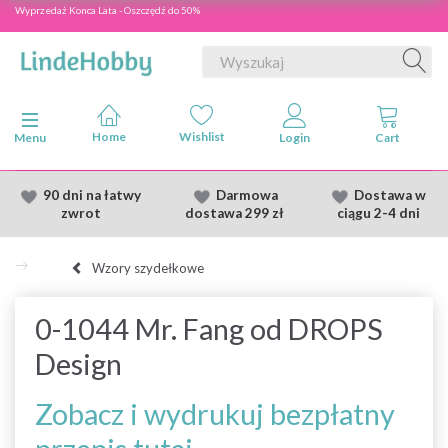
Wyprzedaż Konca Lata - Oszczędź do 50%
Przełącz nawigację
Menu
90 dni na łatwy
Darmowa
Dostawa
w
zwrot
dostawa
299 zł
ciągu 2
-4 dni
Wzory szydełkowe
0-1044 Mr. Fang od DROPS
Design
Zobacz i wydrukuj bezpłatny