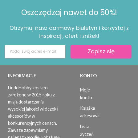
Oszczędzaj nawet do 50%!
Otrzymuj nasz darmowy biuletyn i korzystaj z
inspiracji, ofert i zniżek!
Zapisz się
INFORMACJE
KONTO
LindeHobby zostało
Moje
założone w 2015 roku z
konto
misją dostarczania
Książka
wysokiej jakości włóczek i
adresowa
akcesoriów w
konkurencyjnych cenach.
Lista
Zawsze zapewniamy
życzeń
najlepszą możliwą obsługę